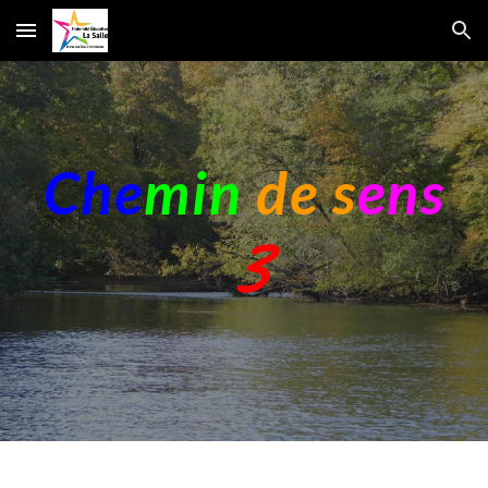
Skip to main content
Skip to navigation
Che
min
de s
ens
3