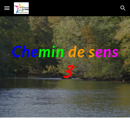
Skip to main content
Skip to navigation
Che
min
de s
ens
3